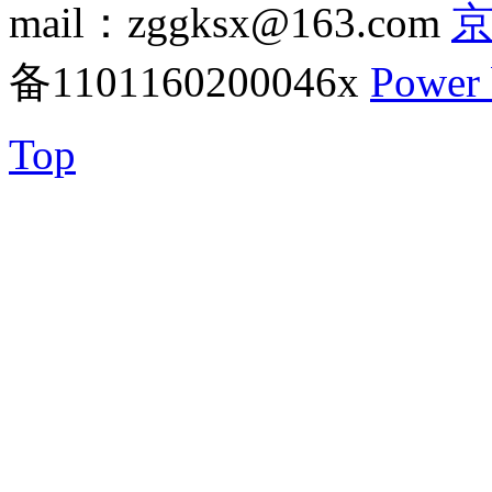
mail：zggksx@163.com
京
备1101160200046x
Power
Top