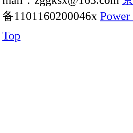
备1101160200046x
Power
Top