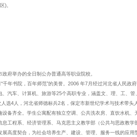
区
)
。
市政府举办的全日制公办普通高等职业院校。
有
“
千年书院，百年师范
”
的美誉。
2006
年
7
月经过河北省人民政府
电、汽车、计算机、旅游等
25
个高职专业，涵盖文、理、工、管
次人选
4
人，河北省师德标兵
2
名，保定市新世纪学术与技术带头
施设备齐全。学生公寓配有独立空调、公共洗衣房、直饮水机、
信息工程系、经济管理系、马克思主义教学部（公共与思政教学
发展高度契合，为社会培养生产、建设、管理、服务一线的应用