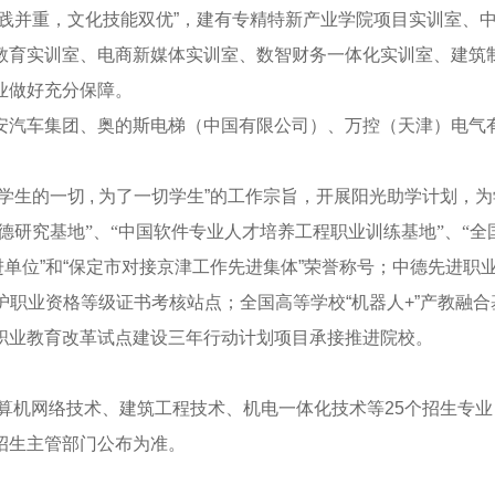
践并重，文化技能双优
”
，建有专精特新产业学院项目实训室、
教育实训室、电商新媒体实训室、数智财务一体化实训室、建筑
业做好充分保障。
安汽车集团、奥的斯电梯（中国有限公司）、万控（天津）电气
学生的一切
,
为了一切学生
”
的工作宗旨，开展阳光助学计划，为
德研究基地”、“中国软件专业人才培养工程职业训练基地”、“全
进单位
”
和
“
保定市对接京津工作先进集体
”
荣誉称号；中德先进职
护职业资格等级证书考核站点；全国高等学校
“
机器人
+”
产教融合
职业教育改革试点建设三年行动计划项目承接推进院校。
算机网络技术、建筑工程技术、机电一体化技术等
25
个招生专业
招生主管部门公布为准。