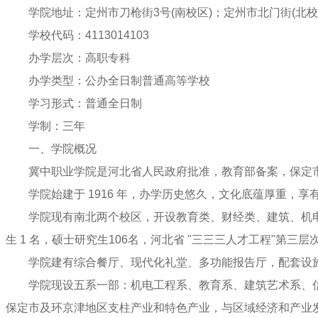
学院地址：定州市刀枪街
3
号
(
南校区
)
；定州市北门街
(
北校
学校代码：
4113014103
办学层次：高职专科
办学类型：公办全日制普通高等学校
学习形式：普通全日制
学制：三年
一、学院概况
冀中职业学院是河北省人民政府批准，教育部备案，保定
学院始建于
1916
年，办学历史悠久，文化底蕴厚重，享
学院现有南北两个校区，开设教育类、财经类、建筑、机
生
1
名，硕士研究生
106
名，河北省
"
三三三人才工程
"
第三层
学院建有综合餐厅、现代化礼堂、多功能报告厅，配套设
学院现设五系一部：机电工程系、教育系、建筑艺术系、
保定市及环京津地区支柱产业和特色产业，与区域经济和产业