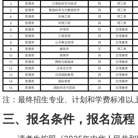
普通类
计算机科学与技术
四
理工类
2
普通类
数据科学与大数据技术
四
理工类
3
普通类
生物工程
四
理工类
4
普通类
环境工程
四
理工类
5
普通类
护理学
四
文理兼类
6
普通类
工商管理
四
文理兼类
7
普通类
公共事业管理
四
文理兼类
8
普通类
建筑学
五
理工类
9
普通类
新闻学
四
文理兼类
10
普通类
网络与新媒体
四
文理兼类
11
普通类
汉语言文学
四
文理兼类
12
普通类
汉语国际教育
四
文理兼类
13
普通类
国际商务
四
文理兼类
14
普通类
国际经济与贸易
四
文理兼类
15
注：最终招生专业、计划和学费标准以
三、报名条件，报名流程